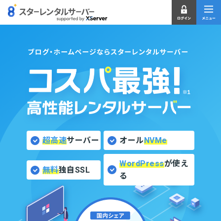
超高速
サーバー
オール
NVMe
WordPress
が使え
無料
独自SSL
る