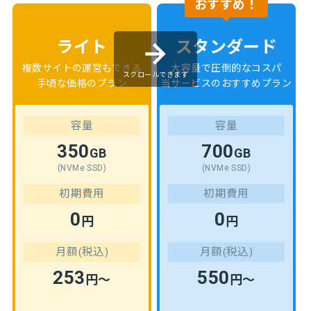
おすすめ！
ライト
スタンダード
複数サイトの運営もできる
大容量で圧倒的なコスパ
スクロールできます
手頃な価格のプラン
当サービスのおすすめプラン
容量
容量
350
700
GB
GB
(NVMe SSD)
(NVMe SSD)
初期費用
初期費用
0
0
円
円
月額(税込)
月額(税込)
253
550
円～
円～