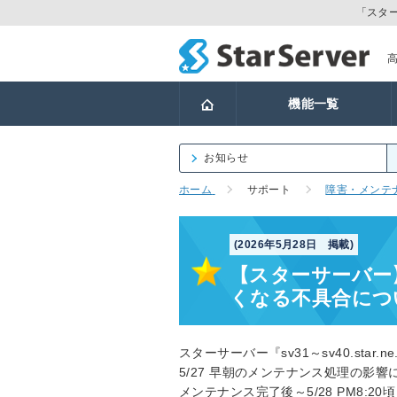
「スタ
機能一覧
お知らせ
ホーム
サポート
障害・メンテ
(2026年5月28日 掲載)
【スターサーバー】
くなる不具合につ
スターサーバー『sv31～sv40.star.
5/27 早朝のメンテナンス処理の影響
メンテナンス完了後～5/28 PM8:20