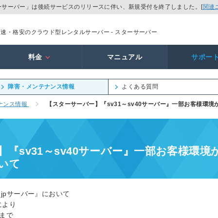
ーサーバー」は後続サービスのリリースに伴い、新規受付を終了しました。[
関連
高速・格安のクラウド型レンタルサーバー - スターサーバー
料金
マニュアル
サポー
障害・メンテナンス情報
よくある質問
ナンス情報
【スターサーバー】『sv31～sv40サーバー』一部お客様環
『sv31～sv40サーバー』一部お客様環境
いて
ne.jpサーバー』において
により
頃まで