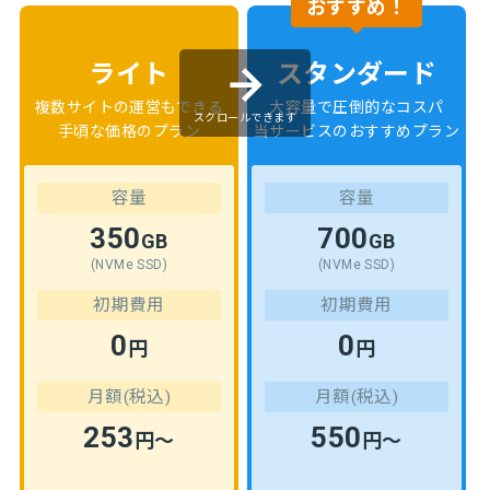
おすすめ！
ライト
スタンダード
複数サイトの運営もできる
大容量で圧倒的なコスパ
スクロールできます
手頃な価格のプラン
当サービスのおすすめプラン
容量
容量
350
700
GB
GB
(NVMe SSD)
(NVMe SSD)
初期費用
初期費用
0
0
円
円
月額(税込)
月額(税込)
253
550
円～
円～