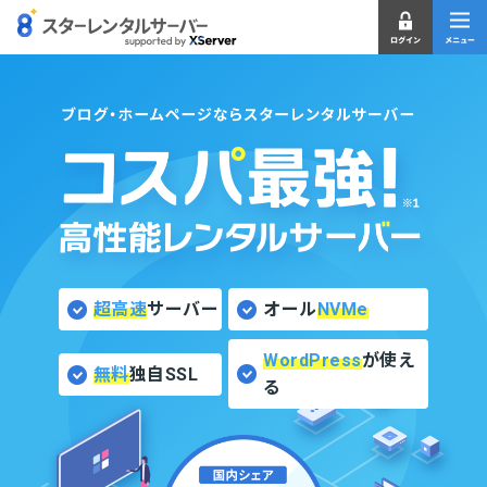
超高速
サーバー
オール
NVMe
WordPress
が使え
無料
独自SSL
る