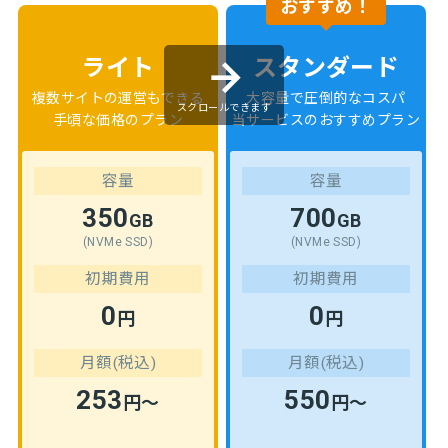
おすすめ！
ライト
スタンダード
複数サイトの運営もできる
大容量で圧倒的なコスパ
スクロールできます
手頃な価格のプラン
当サービスのおすすめプラン
容量
容量
350
700
GB
GB
(NVMe SSD)
(NVMe SSD)
初期費用
初期費用
0
0
円
円
月額(税込)
月額(税込)
253
550
円～
円～