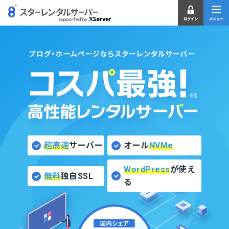
超高速
サーバー
オール
NVMe
WordPress
が使え
無料
独自SSL
る