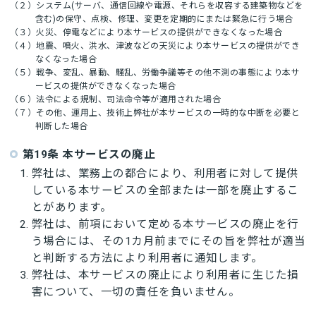
（２）システム(サーバ、通信回線や電源、それらを収容する建築物などを
含む)の保守、点検、修理、変更を定期的にまたは緊急に行う場合
（３）火災、停電などにより本サービスの提供ができなくなった場合
（４）地震、噴火、洪水、津波などの天災により本サービスの提供ができ
なくなった場合
（５）戦争、変乱、暴動、騒乱、労働争議等その他不測の事態により本サ
ービスの提供ができなくなった場合
（６）法令による規制、司法命令等が適用された場合
（７）その他、運用上、技術上弊社が本サービスの一時的な中断を必要と
判断した場合
第19条 本サービスの廃止
弊社は、業務上の都合により、利用者に対して提供
している本サービスの全部または一部を廃止するこ
とがあります。
弊社は、前項において定める本サービスの廃止を行
う場合には、その1カ月前までにその旨を弊社が適当
と判断する方法により利用者に通知します。
弊社は、本サービスの廃止により利用者に生じた損
害について、一切の責任を負いません。