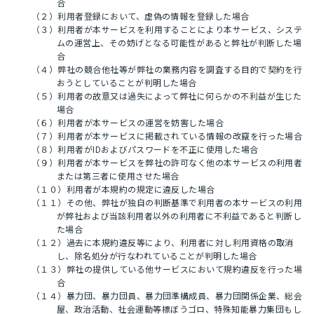
合
（２）利用者登録において、虚偽の情報を登録した場合
（３）利用者が本サービスを利用することにより本サービス、システ
ムの運営上、その妨げとなる可能性があると弊社が判断した場
合
（４）弊社の競合他社等が弊社の業務内容を調査する目的で契約を行
おうとしていることが判明した場合
（５）利用者の故意又は過失によって弊社に何らかの不利益が生じた
場合
（６）利用者が本サービスの運営を妨害した場合
（７）利用者が本サービスに掲載されている情報の改竄を行った場合
（８）利用者がIDおよびパスワードを不正に使用した場合
（９）利用者が本サービスを弊社の許可なく他の本サービスの利用者
または第三者に使用させた場合
（１０）利用者が本規約の規定に違反した場合
（１１）その他、弊社が独自の判断基準で利用者の本サービスの利用
が弊社および当該利用者以外の利用者に不利益であると判断し
た場合
（１２）過去に本規約違反等により、利用者に対し利用資格の取消
し、除名処分が行なわれていることが判明した場合
（１３）弊社の提供している他サービスにおいて規約違反を行った場
合
（１４）暴力団、暴力団員、暴力団準構成員、暴力団関係企業、総会
屋、政治活動、社会運動等標ぼうゴロ、特殊知能暴力集団もし