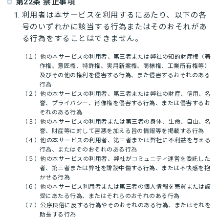
第22条 禁止事項
利用者は本サービスを利用するにあたり、以下の各
号のいずれかに該当する行為またはそのおそれがあ
る行為をすることはできません。
（１）他の本サービスの利用者、第三者または弊社の知的財産権（著
作権、意匠権、特許権、実用新案権、商標権、工業所有権等）
及びその他の権利を侵害する行為、また侵害するおそれのある
行為
（２）他の本サービスの利用者、第三者または弊社の財産、信用、名
誉、プライバシー、肖像権を侵害する行為、または侵害するお
それのある行為
（３）他の本サービスの利用者または第三者の身体、生命、自由、名
誉、財産等に対して害悪を加える旨の情報等を掲載する行為
（４）他の本サービスの利用者、第三者または弊社に不利益を与える
行為、またはそのおそれのある行為
（５）他の本サービスの利用者、弊社がコミュニティ運営を委託した
者、第三者または弊社を誹謗中傷する行為、または不快感を抱
かせる行為
（６）他の本サービス利用者または第三者の個人情報を売買または譲
受にあたる行為、またはそれらのおそれのある行為
（７）公序良俗に反する行為やそのおそれのある行為、またはそれを
助長する行為