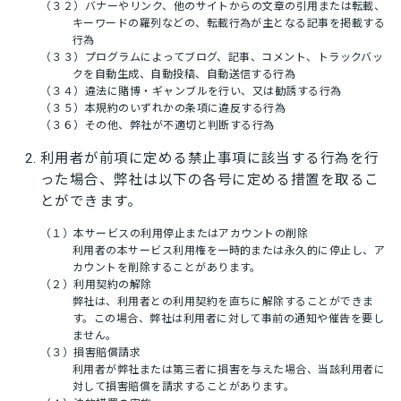
（３２）バナーやリンク、他のサイトからの文章の引用または転載、
キーワードの羅列などの、転載行為が主となる記事を掲載する
行為
（３３）プログラムによってブログ、記事、コメント、トラックバッ
クを自動生成、自動投稿、自動送信する行為
（３４）違法に賭博・ギャンブルを行い、又は勧誘する行為
（３５）本規約のいずれかの条項に違反する行為
（３６）その他、弊社が不適切と判断する行為
利用者が前項に定める禁止事項に該当する行為を行
った場合、弊社は以下の各号に定める措置を取るこ
とができます。
（１）本サービスの利用停止またはアカウントの削除
利用者の本サービス利用権を一時的または永久的に停止し、ア
カウントを削除することがあります。
（２）利用契約の解除
弊社は、利用者との利用契約を直ちに解除することができま
す。この場合、弊社は利用者に対して事前の通知や催告を要し
ません。
（３）損害賠償請求
利用者が弊社または第三者に損害を与えた場合、当該利用者に
対して損害賠償を請求することがあります。