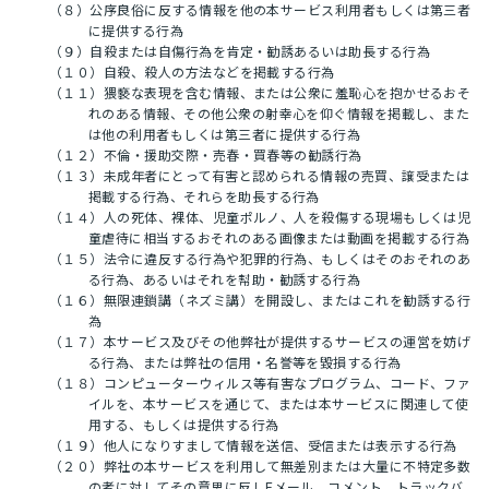
（８）公序良俗に反する情報を他の本サービス利用者もしくは第三者
に提供する行為
（９）自殺または自傷行為を肯定・勧誘あるいは助長する行為
（１０）自殺、殺人の方法などを掲載する行為
（１１）猥褻な表現を含む情報、または公衆に羞恥心を抱かせるおそ
れのある情報、その他公衆の射幸心を仰ぐ情報を掲載し、また
は他の利用者もしくは第三者に提供する行為
（１２）不倫・援助交際・売春・買春等の勧誘行為
（１３）未成年者にとって有害と認められる情報の売買、譲受または
掲載する行為、それらを助長する行為
（１４）人の死体、裸体、児童ポルノ、人を殺傷する現場もしくは児
童虐待に相当するおそれのある画像または動画を掲載する行為
（１５）法令に違反する行為や犯罪的行為、もしくはそのおそれのあ
る行為、あるいはそれを幇助・勧誘する行為
（１６）無限連鎖講（ネズミ講）を開設し、またはこれを勧誘する行
為
（１７）本サービス及びその他弊社が提供するサービスの運営を妨げ
る行為、または弊社の信用・名誉等を毀損する行為
（１８）コンピューターウィルス等有害なプログラム、コード、ファ
イルを、本サービスを通じて、または本サービスに関連して使
用する、もしくは提供する行為
（１９）他人になりすまして情報を送信、受信または表示する行為
（２０）弊社の本サービスを利用して無差別または大量に不特定多数
の者に対してその意思に反しEメール、コメント、トラックバ