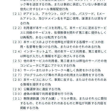
ック等を送信する行為、または事前に承認していない多数の送
信先に対するEメール情報配信行為
（２１）IPアドレス、アカウント、ログインID、パスワード、Eメー
ルアドレス、及びドメイン名を不正に使用、譲渡または貸与す
る行為
（２２）利用者が本サービスを利用して、本サービスに定めるサービ
スと同様のサービスを、有償無償を問わず第三者に提供もしく
は再販売、あるいは転売する行為
（２３）本サービスおよびその他弊社が提供する各種サービスの信
用・名誉等を傷つける行為、またはそのおそれのある行為
（２４）インターネット上で、他の本サービス利用者、第三者若しく
は弊社が入力した情報を不正に改ざんする行為
（２５）他の本サービスの利用者、第三者または弊社のサーバその他
コンピュータに不正にアクセスする行為
（２６）サーバーまたはネットワークへ著しく負荷をかける行為
（２７）プログラムのバグ等の不具合の利用または悪用をする行為
（２８）本サービスにおいて、事実に反する、またはそのおそれのあ
る情報を提供する行為
（２９）公職選挙法に違反する行為
（３０）虚偽の情報で利用者登録を行う行為
（３１）無限連鎖講（ねずみ講）、マルチ商法、またはそれらに類似
するもの、それらのおそれのあるものと弊社が判断する内容を
掲載する行為