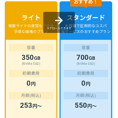
おすすめ！
ライト
スタンダード
複数サイトの運営もできる
大容量で圧倒的なコスパ
スクロールできます
手頃な価格のプラン
当サービスのおすすめプラン
容量
容量
350
700
GB
GB
(NVMe SSD)
(NVMe SSD)
初期費用
初期費用
0
0
円
円
月額(税込)
月額(税込)
253
550
円～
円～