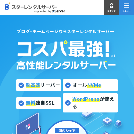
超高速
サーバー
オール
NVMe
WordPress
が使え
無料
独自SSL
る