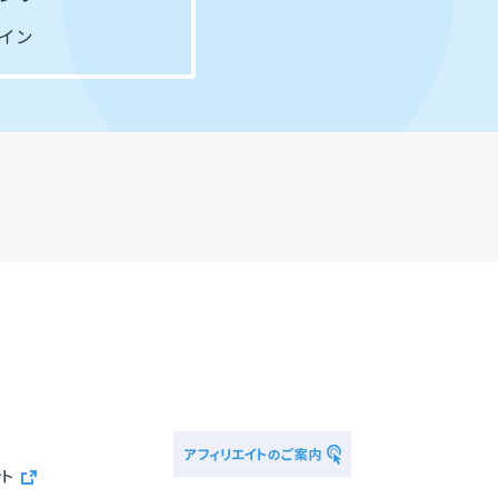
イン
ント