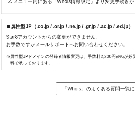
メニュー内にある「Whois情報設定」より変更手続き
属性型JP（.co.jp / .or.jp / .ne.jp / .gr.jp / .ac.jp / 
Star8アカウントからの変更ができません。
お手数ですがメールサポートへお問い合わせください。
※属性型JPドメインの登録者情報変更は、手数料2,200円
が必
(税込)
料で承っております。
「Whois」のよくある質問一覧