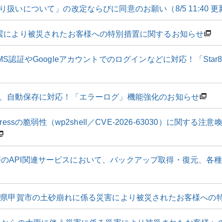
扱いについて」の改定ならびに同意のお願い（8/5 11:40 更
震により被災されたお客様への特別措置に関するお知らせ
S認証やGoogleアカウントでのログインなどに対応！「Sta
、自動保存に対応！「エラーログ」機能強化のお知らせ
ressの脆弱性（wp2shell／CVE-2026-63030）に関す
PI」等のAPI関連サービスにおいて、バックアップ取得・復元、各
賀県甲賀市の土砂崩れに係る災害により被災されたお客様への