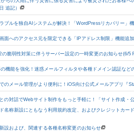
4日からの大雨に伴う災害に係る災害により被災されたお客様へ
6日 追記）
sのトラブルを独自AIシステムが解決！「WordPressリカバリー
s管理画面へのアクセス元を限定できる「IPアドレス制限」機能追
/2の脆弱性対策に伴うサーバー設定の一時変更のお知らせ(6/5 PM
PI」等の機能を強化！迷惑メールフィルタや各種ドメイン認証など
でのメール管理がより便利に！iOS向け公式メールアプリ『Sta
トとの対話でWebサイト制作をもっと手軽に！「サイト作成・
ド名称新設にともなう利用規約改定、およびクレジットカー
新設および、関連する各種名称変更のお知らせ