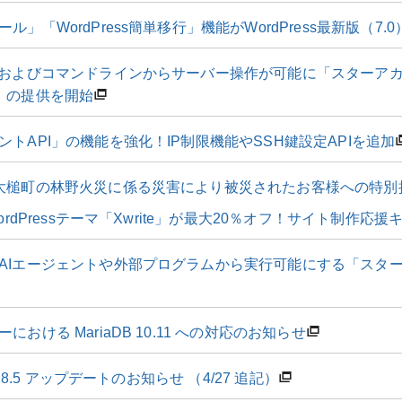
ル」「WordPress簡単移行」機能がWordPress最新版（7.
トおよびコマンドラインからサーバー操作が可能に「スターアカウン
I」の提供を開始
トAPI」の機能を強化！IP制限機能やSSH鍵設定APIを追加
大槌町の林野火災に係る災害により被災されたお客様への特別
WordPressテーマ「Xwrite」が最大20％オフ！サイト制作応
AIエージェントや外部プログラムから実行可能にする「スター
おける MariaDB 10.11 への対応のお知らせ
P 8.5 アップデートのお知らせ （4/27 追記）