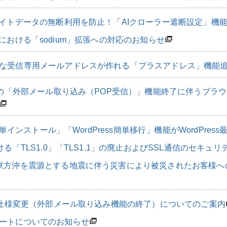
サイトデータの無断利用を防止！「AIクローラー遮断設定」機
 8.4 における「sodium」拡張への対応のお知らせ
な受信専用メールアドレスが作れる「プラスアドレス」機能
ilの「外部メール取り込み（POP受信）」機能終了に伴うブラウ
s簡単インストール」「WordPress簡単移行」機能がWordPres
ける「TLS1.0」「TLS1.1」の廃止およびSSL通信のセキュ
東方沖を震源とする地震に伴う災害により被災されたお客様へ
il仕様変更（外部メール取り込み機能の終了）についてのご案内
ートについてのお知らせ