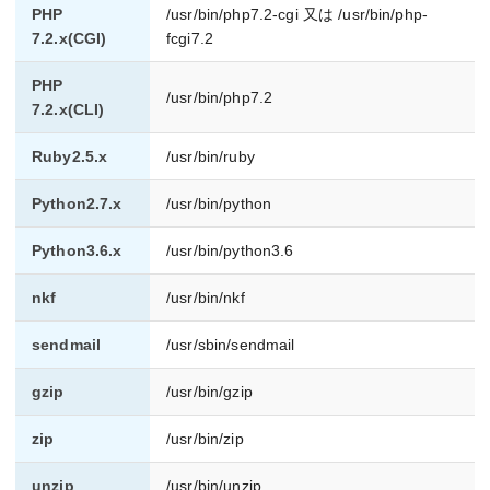
PHP
/usr/bin/php7.2-cgi 又は /usr/bin/php-
7.2.x(CGI)
fcgi7.2
PHP
/usr/bin/php7.2
7.2.x(CLI)
Ruby2.5.x
/usr/bin/ruby
Python2.7.x
/usr/bin/python
Python3.6.x
/usr/bin/python3.6
nkf
/usr/bin/nkf
sendmail
/usr/sbin/sendmail
gzip
/usr/bin/gzip
zip
/usr/bin/zip
unzip
/usr/bin/unzip