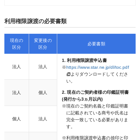
利用権限譲渡の必要書類
現在の
変更後の
必要書類
区分
区分
1. 利用権限譲渡申込書
法人
法人
※
https://www.star.ne.jp/dl/toc.pdf
よりダウンロードしてくださ
い。
2. 現在のご契約者様の印鑑証明書
法人
個人
(発行から3ヵ月以内)
※現在のご契約名義と印鑑証明書
に記載されている商号や氏名は
個人
法人
完全一致している必要がありま
す。
※利用権限譲渡申込書の捺印と印