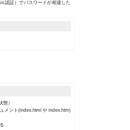
ic認証）でパスワードが相違した
状態）
(index.html や index.htm)
いる